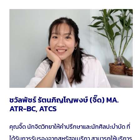
ชวัลพัชร์ รัตนภิญโญพงษ์ (จิ๊ด) MA.
ATR-BC, ATCS
คุณจิ๊ด นักจิตวิทยาให้คำปรึกษาและนักศิลปะบำบัด ที่
ได้รับการรับรองจากสหรัฐอเมริกา สามารถให้บริการ