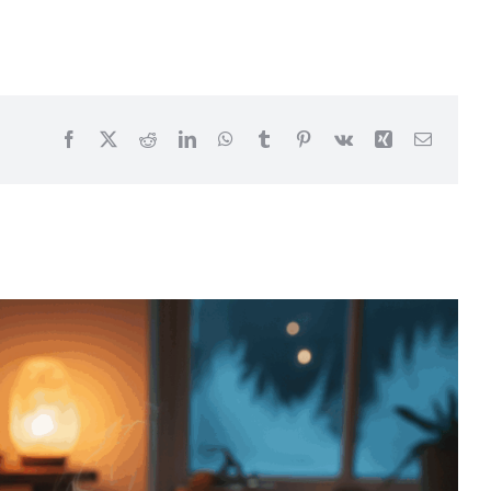
Facebook
X
Reddit
LinkedIn
WhatsApp
Tumblr
Pinterest
Vk
Xing
Email